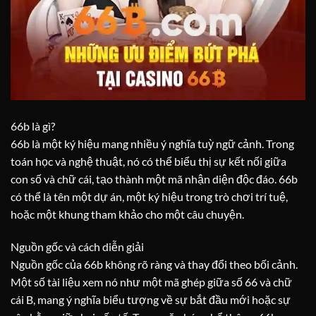
66b là gì?
66b là một ký hiệu mang nhiều ý nghĩa tuỳ ngữ cảnh. Trong
toán học và nghệ thuật, nó có thể biểu thị sự kết nối giữa
con số và chữ cái, tạo thành một mã nhận diện độc đáo. 66b
có thể là tên một dự án, một ký hiệu trong trò chơi trí tuệ,
hoặc một khung tham khảo cho một câu chuyện.
Nguồn gốc và cách diễn giải
Nguồn gốc của 66b không rõ ràng và thay đổi theo bối cảnh.
Một số tài liệu xem nó như một mã ghép giữa số 66 và chữ
cái B, mang ý nghĩa biểu tượng về sự bắt đầu mới hoặc sự