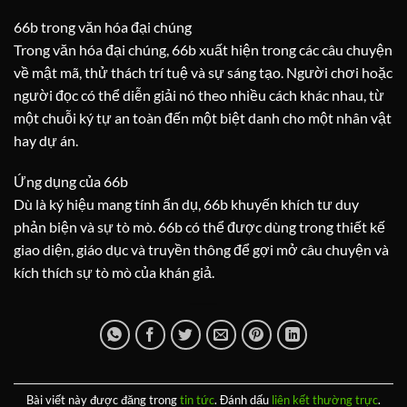
66b trong văn hóa đại chúng
Trong văn hóa đại chúng, 66b xuất hiện trong các câu chuyện
về mật mã, thử thách trí tuệ và sự sáng tạo. Người chơi hoặc
người đọc có thể diễn giải nó theo nhiều cách khác nhau, từ
một chuỗi ký tự an toàn đến một biệt danh cho một nhân vật
hay dự án.
Ứng dụng của 66b
Dù là ký hiệu mang tính ẩn dụ, 66b khuyến khích tư duy
phản biện và sự tò mò. 66b có thể được dùng trong thiết kế
giao diện, giáo dục và truyền thông để gợi mở câu chuyện và
kích thích sự tò mò của khán giả.
Bài viết này được đăng trong
tin tức
. Đánh dấu
liên kết thường trực
.