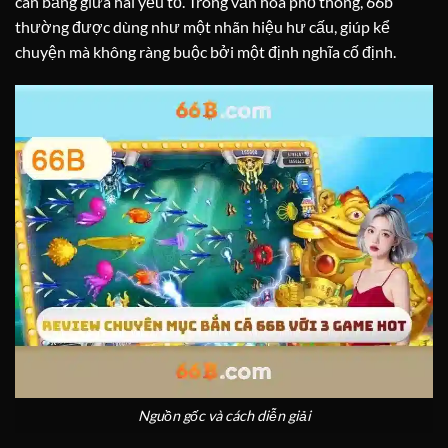
cân bằng giữa hai yếu tố. Trong văn hóa phổ thông, 66b
thường được dùng như một nhãn hiệu hư cấu, giúp kể
chuyện mà không ràng buộc bởi một định nghĩa cố định.
Nguồn gốc và cách diễn giải