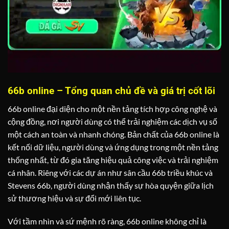
66b online – Tổng quan chủ đề và giá trị cốt lõi
66b online đại diện cho một nền tảng tích hợp công nghệ và
cộng đồng, nơi người dùng có thể trải nghiệm các dịch vụ số
một cách an toàn và nhanh chóng. Bản chất của 66b online là
kết nối dữ liệu, người dùng và ứng dụng trong một nền tảng
thống nhất, từ đó gia tăng hiệu quả công việc và trải nghiệm
cá nhân. Riêng với các dự án như sân cầu 66b triều khúc và
Stevens 66b, người dùng nhận thấy sự hòa quyện giữa lịch
sử thương hiệu và sự đổi mới liên tục.
Với tầm nhìn và sứ mệnh rõ ràng, 66b online không chỉ là