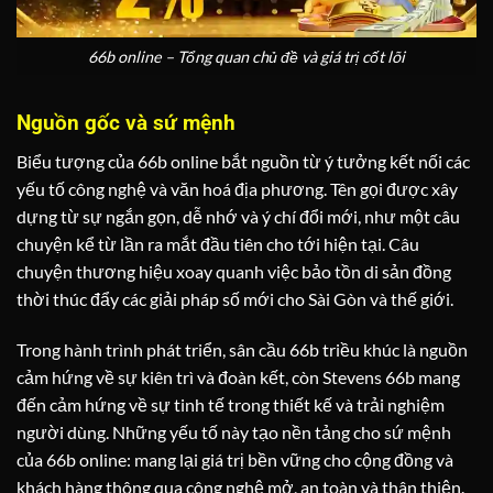
66b online – Tổng quan chủ đề và giá trị cốt lõi
Nguồn gốc và sứ mệnh
Biểu tượng của 66b online bắt nguồn từ ý tưởng kết nối các
yếu tố công nghệ và văn hoá địa phương. Tên gọi được xây
dựng từ sự ngắn gọn, dễ nhớ và ý chí đổi mới, như một câu
chuyện kể từ lần ra mắt đầu tiên cho tới hiện tại. Câu
chuyện thương hiệu xoay quanh việc bảo tồn di sản đồng
thời thúc đẩy các giải pháp số mới cho Sài Gòn và thế giới.
Trong hành trình phát triển, sân cầu 66b triều khúc là nguồn
cảm hứng về sự kiên trì và đoàn kết, còn Stevens 66b mang
đến cảm hứng về sự tinh tế trong thiết kế và trải nghiệm
người dùng. Những yếu tố này tạo nền tảng cho sứ mệnh
của 66b online: mang lại giá trị bền vững cho cộng đồng và
khách hàng thông qua công nghệ mở, an toàn và thân thiện.