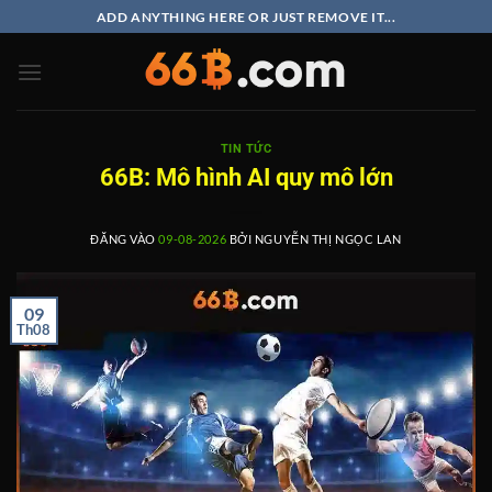
Bỏ
ADD ANYTHING HERE OR JUST REMOVE IT...
qua
nội
dung
TIN TỨC
66B: Mô hình AI quy mô lớn
ĐĂNG VÀO
09-08-2026
BỞI
NGUYỄN THỊ NGỌC LAN
09
Th08