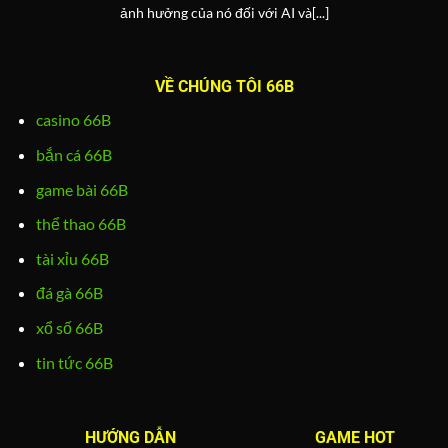
ảnh hưởng của nó đối với AI và[...]
VỀ CHÚNG TÔI 66B
casino 66B
bắn cá 66B
game bài 66B
thể thao 66B
tài xỉu 66B
đá gà 66B
xổ số 66B
tin tức 66B
HƯỚNG DẪN
GAME HOT