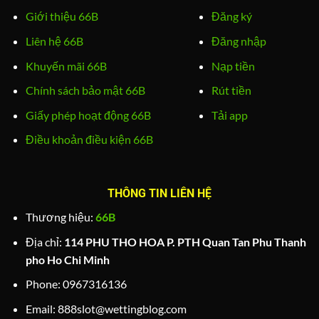
Giới thiệu 66B
Đăng ký
Liên hệ 66B
Đăng nhập
Khuyến mãi 66B
Nạp tiền
Chính sách bảo mật 66B
Rút tiền
Giấy phép hoạt động 66B
Tải app
Điều khoản điều kiện 66B
THÔNG TIN LIÊN HỆ
Thương hiệu:
66B
Địa chỉ:
114 PHU THO HOA P. PTH Quan Tan Phu Thanh
pho Ho Chi Minh
Phone:
0967316136
Email:
888slot@wettingblog.com