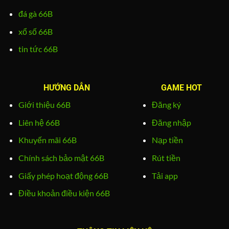
đá gà 66B
xổ số 66B
tin tức 66B
HƯỚNG DẪN
GAME HOT
Giới thiệu 66B
Đăng ký
Liên hệ 66B
Đăng nhập
Khuyến mãi 66B
Nạp tiền
Chính sách bảo mật 66B
Rút tiền
Giấy phép hoạt động 66B
Tải app
Điều khoản điều kiện 66B