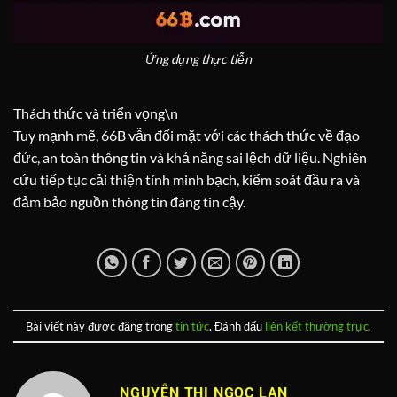
Ứng dụng thực tiễn
Thách thức và triển vọng
\n
Tuy mạnh mẽ, 66B vẫn đối mặt với các thách thức về đạo
đức, an toàn thông tin và khả năng sai lệch dữ liệu. Nghiên
cứu tiếp tục cải thiện tính minh bạch, kiểm soát đầu ra và
đảm bảo nguồn thông tin đáng tin cậy.
Bài viết này được đăng trong
tin tức
. Đánh dấu
liên kết thường trực
.
NGUYỄN THỊ NGỌC LAN