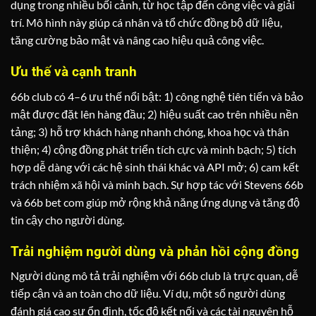
dụng trong nhiều bối cảnh, từ học tập đến công việc và giải
trí. Mô hình này giúp cá nhân và tổ chức đồng bộ dữ liệu,
tăng cường bảo mật và nâng cao hiệu quả công việc.
Ưu thế và cạnh tranh
66b club có 4–6 ưu thế nổi bật: 1) công nghệ tiên tiến và bảo
mật được đặt lên hàng đầu; 2) hiệu suất cao trên nhiều nền
tảng; 3) hỗ trợ khách hàng nhanh chóng, khoa học và thân
thiện; 4) cộng đồng phát triển tích cực và minh bạch; 5) tích
hợp dễ dàng với các hệ sinh thái khác và API mở; 6) cam kết
trách nhiệm xã hội và minh bạch. Sự hợp tác với Stevens 66b
và 66b bet com giúp mở rộng khả năng ứng dụng và tăng độ
tin cậy cho người dùng.
Trải nghiệm người dùng và phản hồi cộng đồng
Người dùng mô tả trải nghiệm với 66b club là trực quan, dễ
tiếp cận và an toàn cho dữ liệu. Ví dụ, một số người dùng
đánh giá cao sự ổn định, tốc độ kết nối và các tài nguyên hỗ