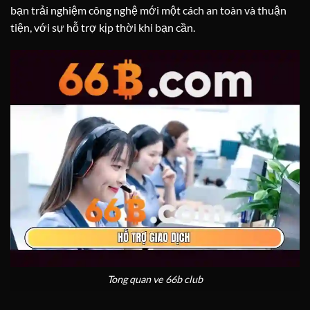
bạn trải nghiệm công nghệ mới một cách an toàn và thuận
tiện, với sự hỗ trợ kịp thời khi bạn cần.
Tong quan ve 66b club