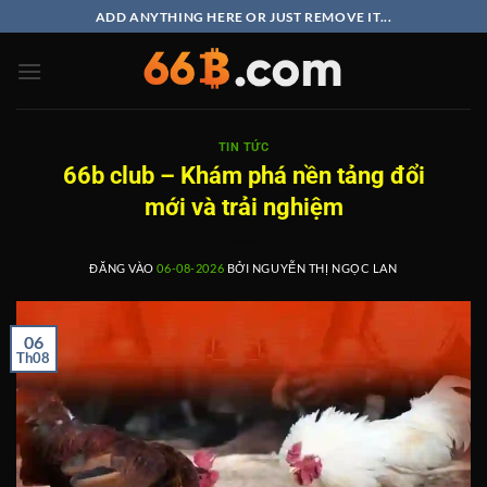
Bỏ
ADD ANYTHING HERE OR JUST REMOVE IT...
qua
nội
dung
TIN TỨC
66b club – Khám phá nền tảng đổi
mới và trải nghiệm
ĐĂNG VÀO
06-08-2026
BỞI
NGUYỄN THỊ NGỌC LAN
06
Th08