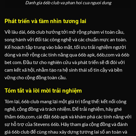
Danh gia 66b club va phan hoi cua nguoi dung
Phát triển và tầm nhìn tương lai
Về lâu dài, 66b club hướng tới mở rộng phạm vi toàn cầu,
song hành với đối tác công nghệ và các chuẩn mực an toàn.
Kế hoạch tập trung vào bảo mật, tối ưu trải nghiệm người
dùng và mở rộng các tính năng qua 66b apk, 66b,com và 66b
bet com. Đầu tư cho nghiên cứu và phát triển sẽ đi đôi với
cam kết xã hội, nhằm tạo ra hệ sinh thái số tin cậy và bền
vững cho cộng đồng toàn cầu.
Tóm tắt và lời mời trải nghiệm
Tóm lại, 66b club mang lại một giá trị tổng thể: kết nối công
nghệ, cộng đồng và trách nhiệm. Để trải nghiệm, hãy ghé
thăm 66b,com, cài đặt 66b apk và khám phá các tính năng với
sự hỗ trợ của Stevens 66b. Hãy tham gia cộng đồng và đánh
giá 66b club để cùng nhau xây dựng tương lai số an toàn và