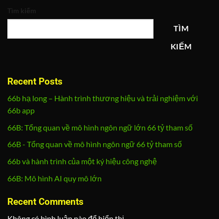
Tìm kiếm
TÌM
KIẾM
Recent Posts
66b hạ long – Hành trình thương hiệu và trải nghiệm với
66b app
66B: Tổng quan về mô hình ngôn ngữ lớn 66 tỷ tham số
66B - Tổng quan về mô hình ngôn ngữ 66 tỷ tham số
66b và hành trình của một ký hiệu công nghệ
66B: Mô hình AI quy mô lớn
Recent Comments
Không có bình luận nào để hiển thị.