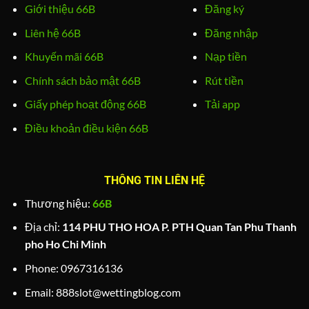
Giới thiệu 66B
Đăng ký
Liên hệ 66B
Đăng nhập
Khuyến mãi 66B
Nạp tiền
Chính sách bảo mật 66B
Rút tiền
Giấy phép hoạt động 66B
Tải app
Điều khoản điều kiện 66B
THÔNG TIN LIÊN HỆ
Thương hiệu:
66B
Địa chỉ:
114 PHU THO HOA P. PTH Quan Tan Phu Thanh
pho Ho Chi Minh
Phone:
0967316136
Email:
888slot@wettingblog.com