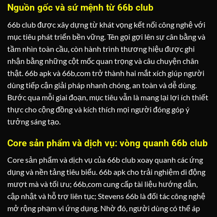
Nguồn gốc và sứ mệnh từ 66b club
66b club được xây dựng từ khát vọng kết nối công nghệ với
mục tiêu phát triển bền vững. Tên gọi gợi lên sự cân bằng và
tầm nhìn toàn cầu, còn hành trình thương hiệu được ghi
nhận bằng những cột mốc quan trọng và câu chuyện chân
thật. 66b apk và 66b,com trở thành hai mắt xích giúp người
dùng tiếp cận giải pháp nhanh chóng, an toàn và dễ dùng.
Bước qua mỗi giai đoạn, mục tiêu vẫn là mang lại lợi ích thiết
thực cho cộng đồng và kích thích mọi người đóng góp ý
tưởng sáng tạo.
Core sản phẩm và dịch vụ: vòng quanh 66b club
Core sản phẩm và dịch vụ của 66b club xoay quanh các ứng
dụng và nền tảng tiêu biểu. 66b apk cho trải nghiệm di động
mượt mà và tối ưu; 66b,com cung cấp tài liệu hướng dẫn,
cập nhật và hỗ trợ liên tục; Stevens 66b là đối tác công nghệ
mở rộng phạm vi ứng dụng. Nhờ đó, người dùng có thể áp