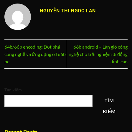
NGUYỄN THỊ NGỌC LAN
64b/66b encoding: Đột phá
66b android – Làn gió công
công nghệ và ứng dụng cd 66b
nghệ cho trải nghiệm di động
pe
đỉnh cao
Tìm kiếm
TÌM
KIẾM