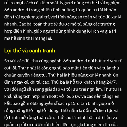
rủi ro một cách có kiểm soát. Người dùng có thể trải nghiệm
66b android trong nhiều tình huống, từ quản trị tài khoản
đến trải nghiệm giải trí, với tính năng an toàn và tốc độ xử lý
nhanh. Các bài toán thực tế được mô tả bằng các trường
hợp điển hình, giúp người dùng hình dung lợi ích và giá trị
mà hệ sinh thái mang lại.
Lợi thế và cạnh tranh
So với các đối thủ cùng ngành, 66b android nổi bật ở 6 yếu tố
cốt lõi. Thứ nhất là công nghệ bảo mật tiên tiến và tuân thủ
chuẩn quyền riêng tư. Thứ hai là hiệu năng xử lý nhanh, ổn
định ngay cả khi tải cao. Thứ ba là hỗ trợ khách hàng 24/7,
với đội ngũ sẵn sàng giải đáp và tối ưu trải nghiệm. Thứ tư là
khả năng tích hợp linh hoạt với 66b kw và các nền tảng liên
kết, bao gồm 66b nguyễn sĩ sách p15, q tân bình, giúp mở
rộng mạng lưới người dùng. Thứ năm là đổi mới liên tục và
lộ trình mở rộng toàn cầu. Thứ sáu là minh bạch dữ liệu và
quản trị rủi ro được cải thiện liên tục, gia tăng niềm tin của