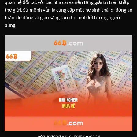
quan hệ đối tác với các nhà cái và nền tảng giải trí trên khắp
thế giới. Sứ mệnh vẫn là cung cấp một hệ sinh thái di động an
toàn, dễ dùng và giàu sáng tạo cho mọi đối tượng người
dùng.
66b android – tầm nhìn tương lai