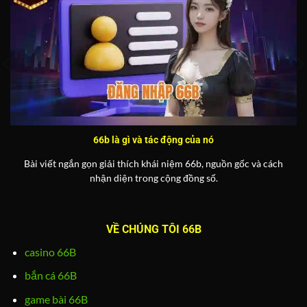
66b là gì và tác động của nó
Bài viết ngắn gọn giải thích khái niệm 66b, nguồn gốc và cách
nhận diện trong cộng đồng số.
VỀ CHÚNG TÔI 66B
casino 66B
bắn cá 66B
game bài 66B