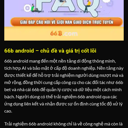
66b android – chủ đề và giá trị cốt lõi
66b android mang đến một nền tảng di động thông minh,
tích hợp AI và bảo mật ở cấp độ doanh nghiệp. Nền tảng này
được thiết kế để hỗ trợ trải nghiệm người dùng mượt mà và
mở rộng, đồng thời cung cấp công cụ cho các đối tác như 66b
bet và nhà cái 66b để quản lý cược và dữ liệu một cách minh
bạch. Người dùng có thể trải nghiệm 66b android qua các
ứng dụng liên kết và nhận được sự ổn định cùng tốc độ xử lý
cao.
Trải nghiệm 66b android không chỉ là về công nghệ mà còn là