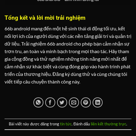
Tổng kết và lời mời trải nghiệm
66b android mang đến một hệ sinh thái di động tối ưu, kết
nối lợi ích của người dùng với các nền tảng giải trí và quản trị
dữ liệu. Trải nghiệm 66b android cho phép bạn cảm nhận sự
trơn tru, an toàn và minh bạch trong mọi thao tác. Hãy tham
gia cộng đồng và thử nghiệm những tính năng mới nhất để
cảm nhận sự khác biệt và cùng đóng góp vào hành trình phát
triển của thương hiệu. Đăng ký dùng thử và cùng chúng tôi
viết tiếp câu chuyện thành công này.
Bài viết này được đăng trong
tin tức
. Đánh dấu
liên kết thường trực
.