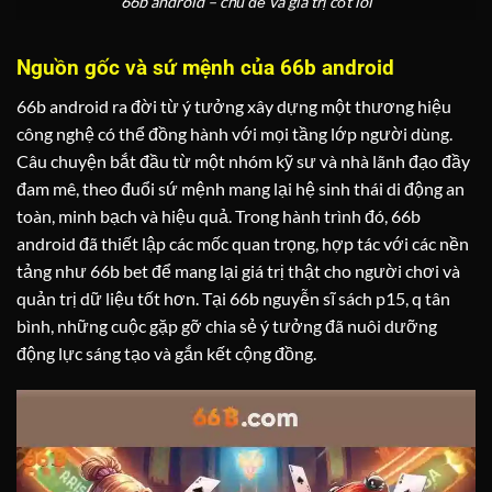
66b android – chủ đề và giá trị cốt lõi
Nguồn gốc và sứ mệnh của 66b android
66b android ra đời từ ý tưởng xây dựng một thương hiệu
công nghệ có thể đồng hành với mọi tầng lớp người dùng.
Câu chuyện bắt đầu từ một nhóm kỹ sư và nhà lãnh đạo đầy
đam mê, theo đuổi sứ mệnh mang lại hệ sinh thái di động an
toàn, minh bạch và hiệu quả. Trong hành trình đó, 66b
android đã thiết lập các mốc quan trọng, hợp tác với các nền
tảng như 66b bet để mang lại giá trị thật cho người chơi và
quản trị dữ liệu tốt hơn. Tại 66b nguyễn sĩ sách p15, q tân
bình, những cuộc gặp gỡ chia sẻ ý tưởng đã nuôi dưỡng
động lực sáng tạo và gắn kết cộng đồng.