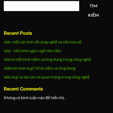
TÌM
KIẾM
Recent Posts
66b: một cái nhìn về công nghệ và văn hóa số
66b - Mô hình ngôn ngữ tiên tiến
66b là một khái niệm và ứng dụng trong công nghệ
66B mô hình là gì? Khái niệm và ứng dụng
66b là gì và tại sao nó quan trọng trong công nghệ
Recent Comments
Không có bình luận nào để hiển thị.