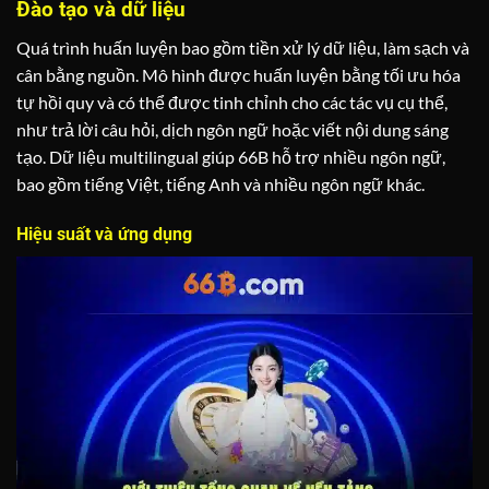
Đào tạo và dữ liệu
Quá trình huấn luyện bao gồm tiền xử lý dữ liệu, làm sạch và
cân bằng nguồn. Mô hình được huấn luyện bằng tối ưu hóa
tự hồi quy và có thể được tinh chỉnh cho các tác vụ cụ thể,
như trả lời câu hỏi, dịch ngôn ngữ hoặc viết nội dung sáng
tạo. Dữ liệu multilingual giúp 66B hỗ trợ nhiều ngôn ngữ,
bao gồm tiếng Việt, tiếng Anh và nhiều ngôn ngữ khác.
Hiệu suất và ứng dụng