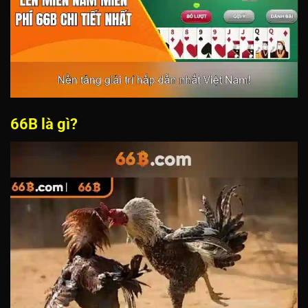
66B là gì?