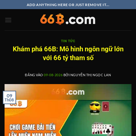
Bỏ
ADD ANYTHING HERE OR JUST REMOVE IT...
qua
nội
dung
TIN TỨC
Khám phá 66B: Mô hình ngôn ngữ lớn
với 66 tỷ tham số
ĐĂNG VÀO
09-08-2026
BỞI
NGUYỄN THỊ NGỌC LAN
09
Th08