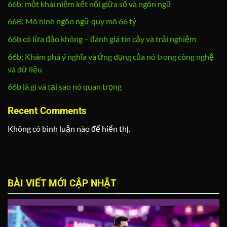
66b: một khái niệm kết nối giữa số và ngôn ngữ
66B: Mô hình ngôn ngữ quy mô 66 tỷ
66b có lừa đảo không – đánh giá tin cậy và trải nghiệm
66b: Khám phá ý nghĩa và ứng dụng của nó trong công nghệ
và dữ liệu
66b là gì và tại sao nó quan trọng
Recent Comments
Không có bình luận nào để hiển thị.
BÀI VIẾT MỚI CẬP NHẬT