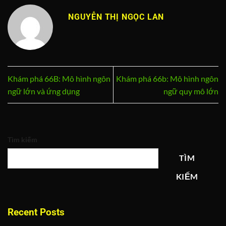
NGUYỄN THỊ NGỌC LAN
Khám phá 66B: Mô hình ngôn
Khám phá 66b: Mô hình ngôn
ngữ lớn và ứng dụng
ngữ quy mô lớn
Tìm kiếm
TÌM
KIẾM
Recent Posts