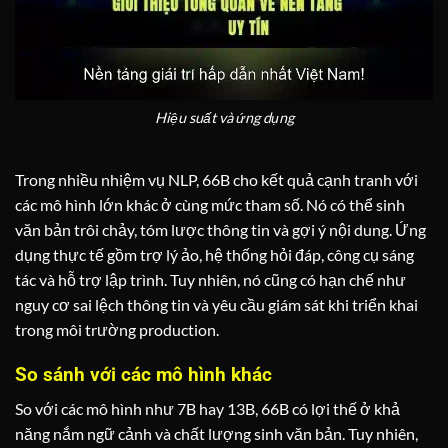
Hiệu suất và ứng dụng
Trong nhiều nhiệm vụ NLP, 66B cho kết quả cạnh tranh với
các mô hình lớn khác ở cùng mức tham số. Nó có thể sinh
văn bản trôi chảy, tóm lược thông tin và gợi ý nội dung. Ứng
dụng thực tế gồm trợ lý ảo, hệ thống hỏi đáp, công cụ sáng
tác và hỗ trợ lập trình. Tuy nhiên, nó cũng có hạn chế như
nguy cơ sai lệch thông tin và yêu cầu giám sát khi triển khai
trong môi trường production.
So sánh với các mô hình khác
So với các mô hình như 7B hay 13B, 66B có lợi thế ở khả
năng nắm ngữ cảnh và chất lượng sinh văn bản. Tuy nhiên,