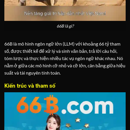
66B là gì?
66B là mô hình ngôn ngữ lớn (LLM) với khoảng 66 tỷ tham
số, được thiết kế để xử lý và sinh văn bản, trả lời câu hỏi,
tóm lược và thực hiện nhiều tác vụ ngôn ngữ khác nhau. Nó
nằm ở giữa các mô hình cỡ nhỏ và cỡ lớn, cân bằng giữa hiệu
suất và tài nguyên tính toán.
Kiến trúc và tham số