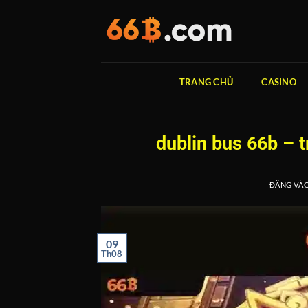
Bỏ
qua
nội
dung
TRANG CHỦ
CASINO
dublin bus 66b – t
ĐĂNG VÀ
09
Th08