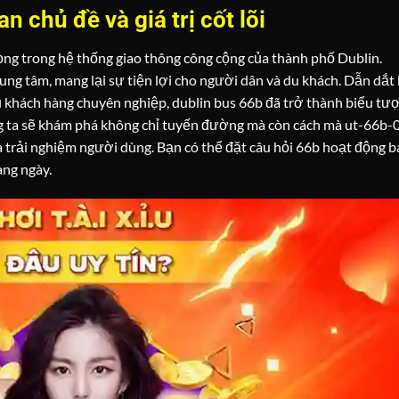
 chủ đề và giá trị cốt lõi
ng trong hệ thống giao thông công cộng của thành phố Dublin.
rung tâm, mang lại sự tiện lợi cho người dân và du khách. Dẫn dắt
vụ khách hàng chuyên nghiệp, dublin bus 66b đã trở thành biểu tư
húng ta sẽ khám phá không chỉ tuyến đường mà còn cách mà ut-66b-
à trải nghiệm người dùng. Bạn có thể đặt câu hỏi 66b hoạt động b
àng ngày.