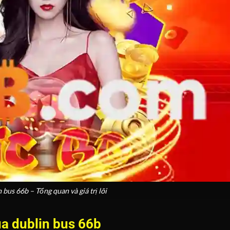
 bus 66b – Tổng quan và giá trị lõi
a dublin bus 66b