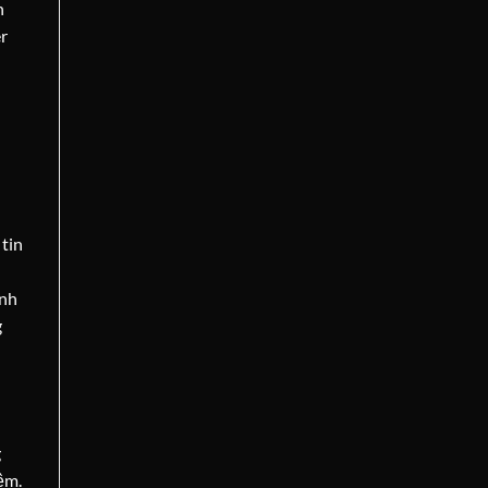
n
er
 tin
inh
g
g
ệm.