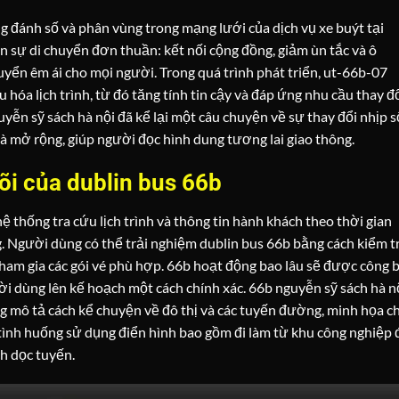
g đánh số và phân vùng trong mạng lưới của dịch vụ xe buýt tại
n sự di chuyển đơn thuần: kết nối cộng đồng, giảm ùn tắc và ô
uyển êm ái cho mọi người. Trong quá trình phát triển, ut-66b-07
 hóa lịch trình, từ đó tăng tính tin cậy và đáp ứng nhu cầu thay đ
guyễn sỹ sách hà nội đã kể lại một câu chuyện về sự thay đổi nhịp 
à mở rộng, giúp người đọc hình dung tương lai giao thông.
õi của dublin bus 66b
 hệ thống tra cứu lịch trình và thông tin hành khách theo thời gian
g. Người dùng có thể trải nghiệm dublin bus 66b bằng cách kiểm t
tham gia các gói vé phù hợp. 66b hoạt động bao lâu sẽ được công 
ời dùng lên kế hoạch một cách chính xác. 66b nguyễn sỹ sách hà n
 mô tả cách kể chuyện về đô thị và các tuyến đường, minh họa c
c tình huống sử dụng điển hình bao gồm đi làm từ khu công nghiệp
h dọc tuyến.