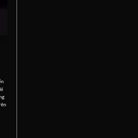
ến
ái
ng
rên