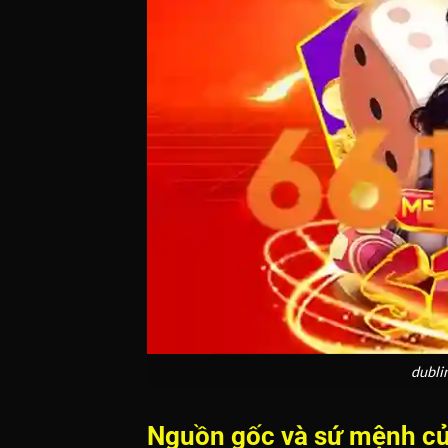
dublin
Nguồn gốc và sứ mệnh củ