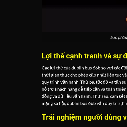
Sản phẩm 
Lợi thế cạnh tranh và sự 
Cac lợi thế của dublin bus 66b so với các đố
thời gian thực cho phép cập nhật liên tục và
quy trình vận hành. Thứ ba, tốc độ và tần su
hỗ trợ khách hàng dễ tiếp cận và thân thiện
đồng và dữ liệu vận hành. Thứ sáu, cam kết 
mạng xã hội, dublin bus 66b vẫn duy trì sự
Trải nghiệm người dùng 