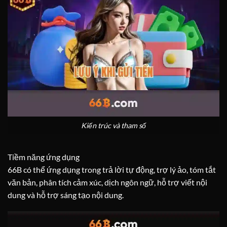
Kiến trúc và tham số
Tiềm năng ứng dụng
66B có thể ứng dụng trong trả lời tự động, trợ lý ảo, tóm tắt
văn bản, phân tích cảm xúc, dịch ngôn ngữ, hỗ trợ viết nội
dung và hỗ trợ sáng tạo nội dung.