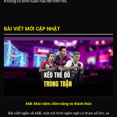
Không có bình luận nào để hiển thị.
BÀI VIẾT MỚI CẬP NHẬT
66B: khái niệm, tiềm năng và thách thức
Bài viết ngắn về 66B, một mô hình ngôn ngữ có tham số lớn, và