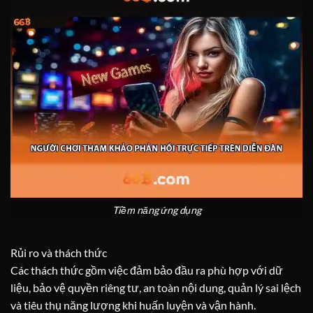
Tiềm năng ứng dụng
Rủi ro và thách thức
Các thách thức gồm việc đảm bảo đầu ra phù hợp với dữ
liệu, bảo vệ quyền riêng tư, an toàn nội dung, quản lý sai lệch
và tiêu thụ năng lượng khi huấn luyện và vận hành.