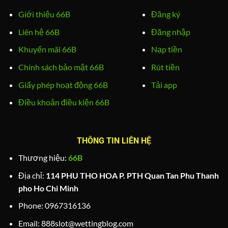
Giới thiệu 66B
Đăng ký
Liên hệ 66B
Đăng nhập
Khuyến mãi 66B
Nạp tiền
Chính sách bảo mật 66B
Rút tiền
Giấy phép hoạt động 66B
Tải app
Điều khoản điều kiện 66B
THÔNG TIN LIÊN HỆ
Thương hiệu:
66B
Địa chỉ:
114 PHU THO HOA P. PTH Quan Tan Phu Thanh
pho Ho Chi Minh
Phone:
0967316136
Email:
888slot@wettingblog.com