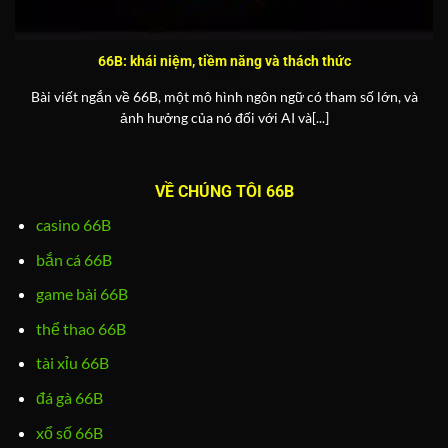
66B: khái niệm, tiềm năng và thách thức
Bài viết ngắn về 66B, một mô hình ngôn ngữ có tham số lớn, và
ảnh hưởng của nó đối với AI và[...]
VỀ CHÚNG TÔI 66B
casino 66B
bắn cá 66B
game bài 66B
thể thao 66B
tài xỉu 66B
đá gà 66B
xổ số 66B