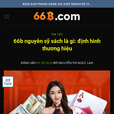
Bỏ
ADD ANYTHING HERE OR JUST REMOVE IT...
qua
nội
dung
TIN TỨC
66b nguyễn sỹ sách là gì: định hình
thương hiệu
ĐĂNG VÀO
09-08-2026
BỞI
NGUYỄN THỊ NGỌC LAN
09
Th08