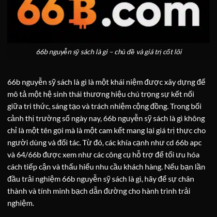
66b nguyễn sỹ sách là gì – chủ đề và giá trị cốt lõi
66b nguyễn sỹ sách là gì là một khái niệm được xây dựng để
mô tả một hệ sinh thái thương hiệu chú trọng sự kết nối
giữa tri thức, sáng tạo và trách nhiệm cộng đồng. Trong bối
cảnh thị trường số ngày nay, 66b nguyễn sỹ sách là gì không
chỉ là một tên gọi mà là một cam kết mang lại giá trị thực cho
người dùng và đối tác. Từ đó, các khía cạnh như cd 66b apc
và 64/66b được xem như các công cụ hỗ trợ để tối ưu hóa
cách tiếp cận và thấu hiểu nhu cầu khách hàng. Nếu bạn lần
đầu trải nghiệm 66b nguyễn sỹ sách là gì, hãy để sự chân
thành và tính minh bạch dẫn đường cho hành trình trải
nghiệm.