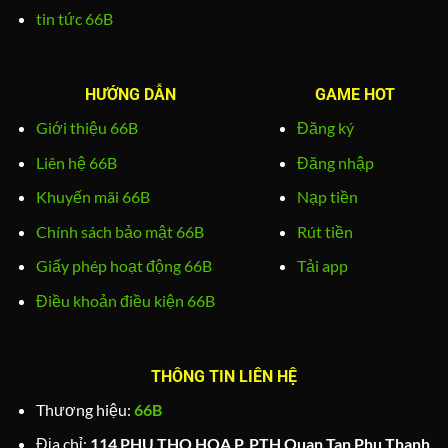
tin tức 66B
HƯỚNG DẪN
GAME HOT
Giới thiệu 66B
Đăng ký
Liên hệ 66B
Đăng nhập
Khuyến mãi 66B
Nạp tiền
Chính sách bảo mật 66B
Rút tiền
Giấy phép hoạt động 66B
Tải app
Điều khoản điều kiện 66B
THÔNG TIN LIÊN HỆ
Thương hiệu:
66B
Địa chỉ:
114 PHU THO HOA P. PTH Quan Tan Phu Thanh