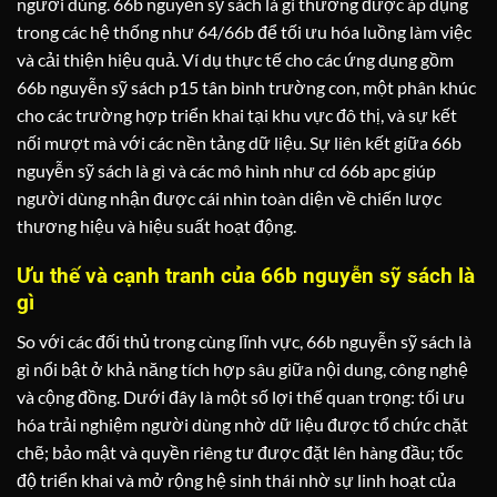
người dùng. 66b nguyễn sỹ sách là gì thường được áp dụng
trong các hệ thống như 64/66b để tối ưu hóa luồng làm việc
và cải thiện hiệu quả. Ví dụ thực tế cho các ứng dụng gồm
66b nguyễn sỹ sách p15 tân bình trường con, một phân khúc
cho các trường hợp triển khai tại khu vực đô thị, và sự kết
nối mượt mà với các nền tảng dữ liệu. Sự liên kết giữa 66b
nguyễn sỹ sách là gì và các mô hình như cd 66b apc giúp
người dùng nhận được cái nhìn toàn diện về chiến lược
thương hiệu và hiệu suất hoạt động.
Ưu thế và cạnh tranh của 66b nguyễn sỹ sách là
gì
So với các đối thủ trong cùng lĩnh vực, 66b nguyễn sỹ sách là
gì nổi bật ở khả năng tích hợp sâu giữa nội dung, công nghệ
và cộng đồng. Dưới đây là một số lợi thế quan trọng: tối ưu
hóa trải nghiệm người dùng nhờ dữ liệu được tổ chức chặt
chẽ; bảo mật và quyền riêng tư được đặt lên hàng đầu; tốc
độ triển khai và mở rộng hệ sinh thái nhờ sự linh hoạt của