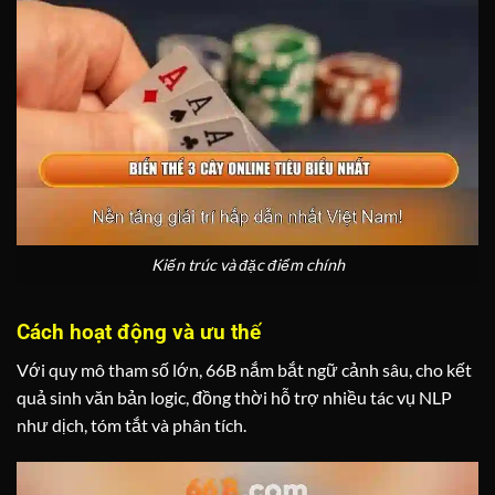
Kiến trúc và đặc điểm chính
Cách hoạt động và ưu thế
Với quy mô tham số lớn, 66B nắm bắt ngữ cảnh sâu, cho kết
quả sinh văn bản logic, đồng thời hỗ trợ nhiều tác vụ NLP
như dịch, tóm tắt và phân tích.