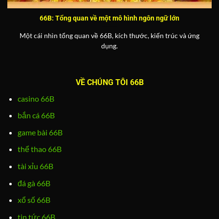
66B: Tổng quan về một mô hình ngôn ngữ lớn
Một cái nhìn tổng quan về 66B, kích thước, kiến trúc và ứng
dụng.
VỀ CHÚNG TÔI 66B
casino 66B
bắn cá 66B
game bài 66B
thể thao 66B
tài xỉu 66B
đá gà 66B
xổ số 66B
tin tức 66B