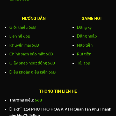
HƯỚNG DẪN
GAME HOT
Giới thiệu 66B
Đăng ký
Liên hệ 66B
Đăng nhập
Khuyến mãi 66B
Nạp tiền
Chính sách bảo mật 66B
Rút tiền
Giấy phép hoạt động 66B
Tải app
Điều khoản điều kiện 66B
THÔNG TIN LIÊN HỆ
Thương hiệu:
66B
Địa chỉ:
114 PHU THO HOA P. PTH Quan Tan Phu Thanh
pho Ho Chi Minh