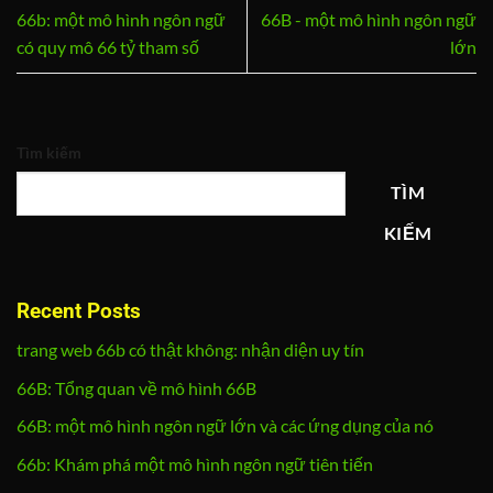
66b: một mô hình ngôn ngữ
66B - một mô hình ngôn ngữ
có quy mô 66 tỷ tham số
lớn
Tìm kiếm
TÌM
KIẾM
Recent Posts
trang web 66b có thật không: nhận diện uy tín
66B: Tổng quan về mô hình 66B
66B: một mô hình ngôn ngữ lớn và các ứng dụng của nó
66b: Khám phá một mô hình ngôn ngữ tiên tiến