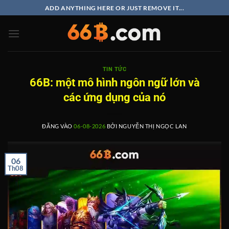
Bỏ
ADD ANYTHING HERE OR JUST REMOVE IT...
qua
nội
dung
TIN TỨC
66B: một mô hình ngôn ngữ lớn và
các ứng dụng của nó
ĐĂNG VÀO
06-08-2026
BỞI
NGUYỄN THỊ NGỌC LAN
06
Th08