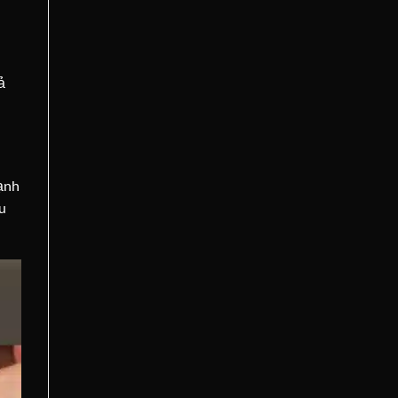
ả
ạnh
au