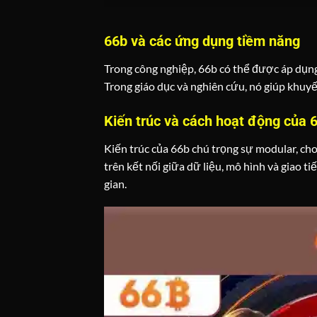
66b và các ứng dụng tiềm năng
Trong công nghiệp, 66b có thể được áp dụng v
Trong giáo dục và nghiên cứu, nó giúp khuyế
Kiến trúc và cách hoạt động của 
Kiến trúc của 66b chú trọng sự modular, ch
trên kết nối giữa dữ liệu, mô hình và giao t
gian.