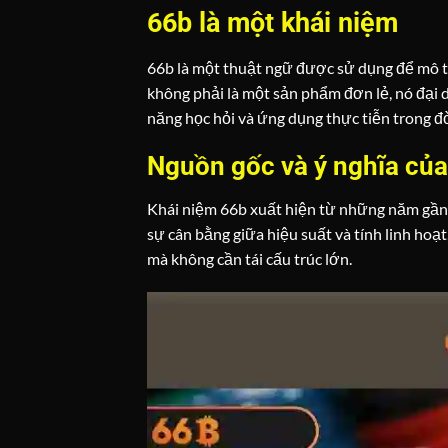
66b là một khái niệm
66b là một thuật ngữ được sử dụng để mô tả
không phải là một sản phẩm đơn lẻ, nó đại d
năng học hỏi và ứng dụng thực tiễn trong đờ
Nguồn gốc và ý nghĩa củ
Khái niệm 66b xuất hiện từ những năm gần
sự cân bằng giữa hiệu suất và tính linh hoạ
mà không cần tái cấu trúc lớn.