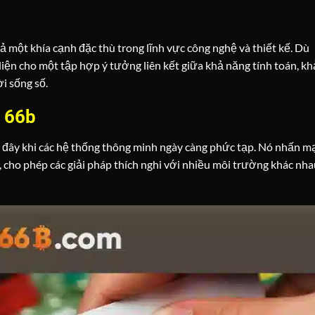
 một khía cạnh đặc thù trong lĩnh vực công nghệ và thiết kế. Dù
iện cho một tập hợp ý tưởng liên kết giữa khả năng tính toán, kh
i sống số.
a 66b
 đây khi các hệ thống thông minh ngày càng phức tạp. Nó nhấn m
t, cho phép các giải pháp thích nghi với nhiều môi trường khác nh