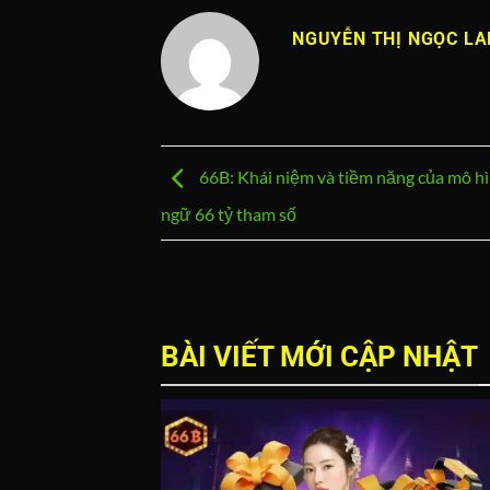
NGUYỄN THỊ NGỌC LA
66B: Khái niệm và tiềm năng của mô h
ngữ 66 tỷ tham số
BÀI VIẾT MỚI CẬP NHẬT