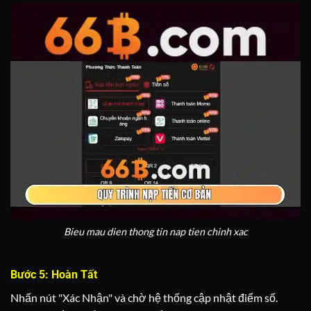
Bieu mau dien thong tin nap tien chinh xac
Bước 5: Hoàn Tất
Nhấn nút "Xác Nhận" và chờ hệ thống cập nhật điểm số.