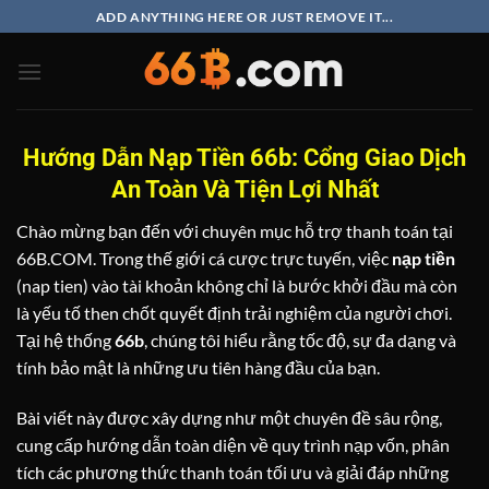
Bỏ
ADD ANYTHING HERE OR JUST REMOVE IT...
qua
nội
dung
Hướng Dẫn Nạp Tiền 66b: Cổng Giao Dịch
An Toàn Và Tiện Lợi Nhất
Chào mừng bạn đến với chuyên mục hỗ trợ thanh toán tại
66B.COM. Trong thế giới cá cược trực tuyến, việc
nạp tiền
(nap tien) vào tài khoản không chỉ là bước khởi đầu mà còn
là yếu tố then chốt quyết định trải nghiệm của người chơi.
Tại hệ thống
66b
, chúng tôi hiểu rằng tốc độ, sự đa dạng và
tính bảo mật là những ưu tiên hàng đầu của bạn.
Bài viết này được xây dựng như một chuyên đề sâu rộng,
cung cấp hướng dẫn toàn diện về quy trình nạp vốn, phân
tích các phương thức thanh toán tối ưu và giải đáp những