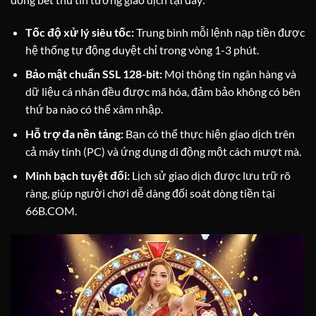
Tốc độ xử lý siêu tốc:
Trung bình mỗi lệnh nạp tiền được
hệ thống tự động duyệt chỉ trong vòng 1-3 phút.
Bảo mật chuẩn SSL 128-bit:
Mọi thông tin ngân hàng và
dữ liệu cá nhân đều được mã hóa, đảm bảo không có bên
thứ ba nào có thể xâm nhập.
Hỗ trợ đa nền tảng:
Bạn có thể thực hiện giao dịch trên
cả máy tính (PC) và ứng dụng di động một cách mượt mà.
Minh bạch tuyệt đối:
Lịch sử giao dịch được lưu trữ rõ
ràng, giúp người chơi dễ dàng đối soát dòng tiền tại
66B.COM.