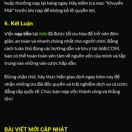
hoặc thưởng nạp lại hàng ngày. Hãy kiểm tra mục "Khuyến
Mãi" trước khi nạp để không bỏ lỡ quyền lợi.
6. Kết Luận
Việc
nạp tiền
tại
66b
đã được tối ưu hóa để trở nên đơn
giản, an toàn và nhanh chóng nhất cho người chơi. Bằng
cách tuân thủ đúng các hướng dẫn và lưu ý tại 66B.COM,
bạn có thể hoàn toàn yên tâm về nguồn vốn của mình và tập
trung vào những ván cược hấp dẫn.
Đừng chần chừ, hãy thực hiện giao dịch ngay hôm nay để
nhận những ưu đãi độc quyền và trải nghiệm dịch vụ cá cược
đẳng cấp quốc tế. Chúc bạn nạp vốn thành công và thắng
lớn!
BÀI VIẾT MỚI CẬP NHẬT