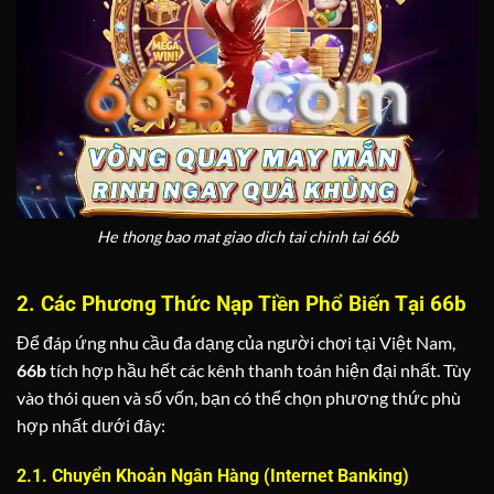
He thong bao mat giao dich tai chinh tai 66b
2. Các Phương Thức Nạp Tiền Phổ Biến Tại 66b
Để đáp ứng nhu cầu đa dạng của người chơi tại Việt Nam,
66b
tích hợp hầu hết các kênh thanh toán hiện đại nhất. Tùy
vào thói quen và số vốn, bạn có thể chọn phương thức phù
hợp nhất dưới đây:
2.1. Chuyển Khoản Ngân Hàng (Internet Banking)