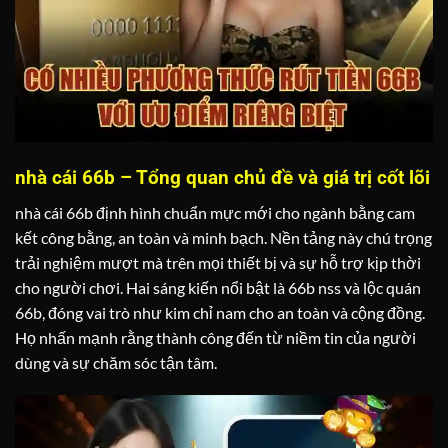
nhà cái 66b – Tổng quan chủ đề và giá trị cốt lõi
nhà cái 66b định hình chuẩn mực mới cho ngành bằng cam
kết công bằng, an toàn và minh bạch. Nền tảng này chú trọng
trải nghiệm mượt mà trên mọi thiết bị và sự hỗ trợ kịp thời
cho người chơi. Hai sáng kiến nổi bật là 66b nss và lộc quán
66b, đóng vai trò như kim chỉ nam cho an toàn và cộng đồng.
Họ nhấn mạnh rằng thành công đến từ niềm tin của người
dùng và sự chăm sóc tận tâm.