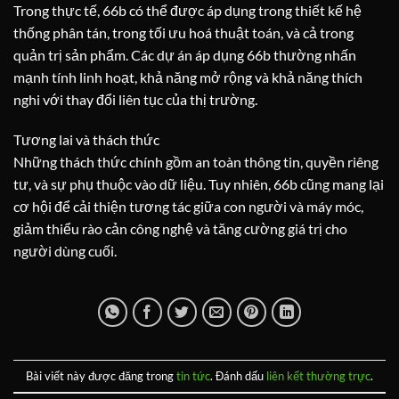
Trong thực tế, 66b có thể được áp dụng trong thiết kế hệ
thống phân tán, trong tối ưu hoá thuật toán, và cả trong
quản trị sản phẩm. Các dự án áp dụng 66b thường nhấn
mạnh tính linh hoạt, khả năng mở rộng và khả năng thích
nghi với thay đổi liên tục của thị trường.
Tương lai và thách thức
Những thách thức chính gồm an toàn thông tin, quyền riêng
tư, và sự phụ thuộc vào dữ liệu. Tuy nhiên, 66b cũng mang lại
cơ hội để cải thiện tương tác giữa con người và máy móc,
giảm thiểu rào cản công nghệ và tăng cường giá trị cho
người dùng cuối.
Bài viết này được đăng trong
tin tức
. Đánh dấu
liên kết thường trực
.