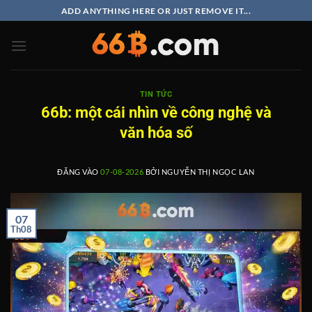
Bỏ
ADD ANYTHING HERE OR JUST REMOVE IT...
qua
nội
dung
TIN TỨC
66b: một cái nhìn về công nghệ và
văn hóa số
ĐĂNG VÀO
07-08-2026
BỞI
NGUYỄN THỊ NGỌC LAN
07
Th08