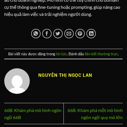
cụ thể thông qua fine-tuning hoặc prompting, giúp nâng cao
hiệu quả làm việc và trải nghiệm người dùng.
Bài viết này được đăng trong
tin tức
. Đánh dấu
liên kết thường trực
.
NGUYỄN THỊ NGỌC LAN
66B: Khám phá mô hình ngôn
66B: Khám phá một mô hình
ngữ 66B
ngôn ngữ quy mô lớn