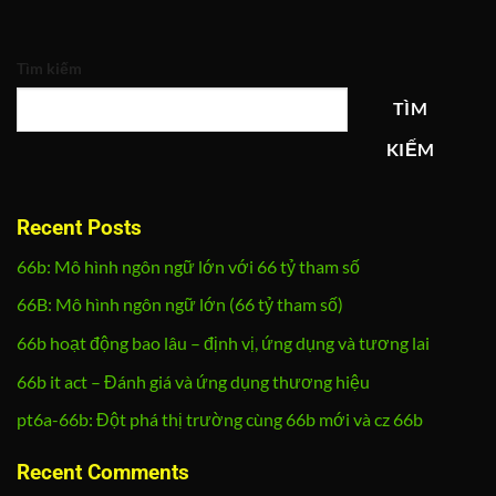
Tìm kiếm
TÌM
KIẾM
Recent Posts
66b: Mô hình ngôn ngữ lớn với 66 tỷ tham số
66B: Mô hình ngôn ngữ lớn (66 tỷ tham số)
66b hoạt động bao lâu – định vị, ứng dụng và tương lai
66b it act – Đánh giá và ứng dụng thương hiệu
pt6a-66b: Đột phá thị trường cùng 66b mới và cz 66b
Recent Comments