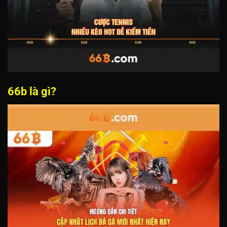
66b là gì?