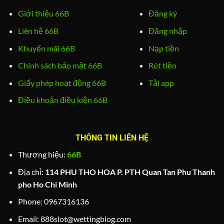
Giới thiệu 66B
Đăng ký
Liên hệ 66B
Đăng nhập
Khuyến mãi 66B
Nạp tiền
Chính sách bảo mật 66B
Rút tiền
Giấy phép hoạt động 66B
Tải app
Điều khoản điều kiện 66B
THÔNG TIN LIÊN HỆ
Thương hiệu:
66B
Địa chỉ:
114 PHU THO HOA P. PTH Quan Tan Phu Thanh
pho Ho Chi Minh
Phone:
0967316136
Email:
888slot@wettingblog.com