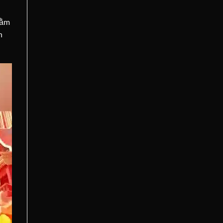
hằm
h