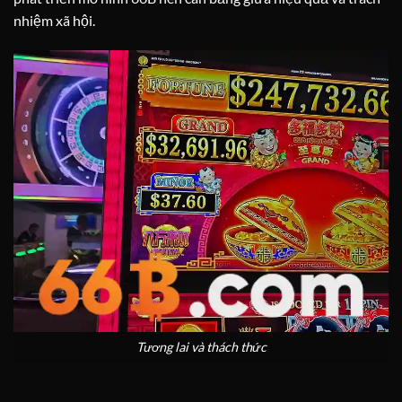
nhiệm xã hội.
Tương lai và thách thức