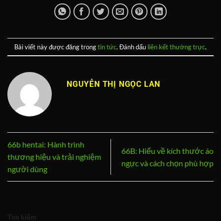
Bài viết này được đăng trong
tin tức
. Đánh dấu
liên kết thường trực
.
NGUYỄN THỊ NGỌC LAN
66b hentai: Hành trình
66B: Hiểu về kích thước áo
thương hiệu và trải nghiệm
ngực và cách chọn phù hợp
người dùng
Tìm kiếm