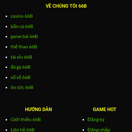
VỀ CHÚNG TÔI 66B
casino 66B
bắn cá 66B
game bài 66B
thể thao 66B
tài xỉu 66B
đá gà 66B
xổ số 66B
tin tức 66B
HƯỚNG DẪN
GAME HOT
Giới thiệu 66B
Đăng ký
Liên hệ 66B
Đăng nhập