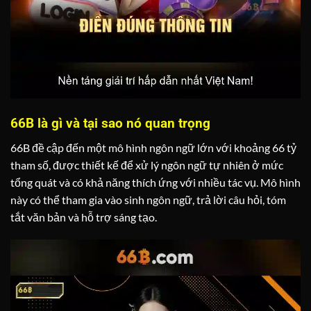
66B là gì và tại sao nó quan trọng
66B đề cập đến một mô hình ngôn ngữ lớn với khoảng 66 tỷ
tham số, được thiết kế để xử lý ngôn ngữ tự nhiên ở mức
tổng quát và có khả năng thích ứng với nhiều tác vụ. Mô hình
này có thể tham gia vào sinh ngôn ngữ, trả lời câu hỏi, tóm
tắt văn bản và hỗ trợ sáng tạo.