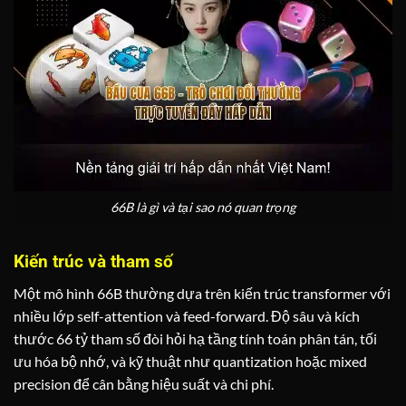
66B là gì và tại sao nó quan trọng
Kiến trúc và tham số
Một mô hình 66B thường dựa trên kiến trúc transformer với
nhiều lớp self-attention và feed-forward. Độ sâu và kích
thước 66 tỷ tham số đòi hỏi hạ tầng tính toán phân tán, tối
ưu hóa bộ nhớ, và kỹ thuật như quantization hoặc mixed
precision để cân bằng hiệu suất và chi phí.